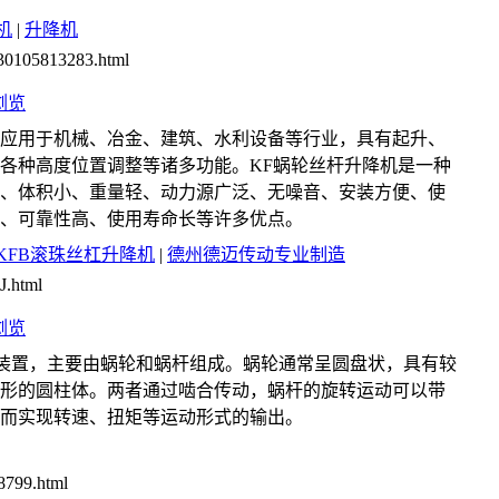
机
|
升降机
130105813283.html
浏览
泛应用于机械、冶金、建筑、水利设备等行业，具有起升、
各种高度位置调整等诸多功能。KF蜗轮丝杆升降机是一种
、体积小、重量轻、动力源广泛、无噪音、安装方便、使
、可靠性高、使用寿命长等许多优点。
KFB滚珠丝杠升降机
|
德州德迈传动专业制造
J.html
浏览
装置，主要由蜗轮和蜗杆组成。蜗轮通常呈圆盘状，具有较
形的圆柱体。两者通过啮合传动，蜗杆的旋转运动可以带
而实现转速、扭矩等运动形式的输出。
8799.html