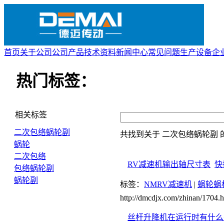
首页
关于公司
公司产品
技术资料
新闻中心
常见问题
生产设备
企
热门标签：
相关标签
二次包络蜗轮副
共找到关于
二次包络蜗轮副
蜗轮
二次包络
RV减速机输出轴尺寸表
快
包络蜗轮副
蜗轮副
标签：
NMRV减速机
|
蜗轮蜗
http://dmcdjx.com/zhinan/1704.h
丝杆升降机在运行时有什么