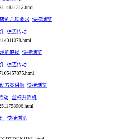
12114831312.html
转的几项要求
快捷浏览
机
|
德迈传动
1414311078.html
承的磨损
快捷浏览
机
|
德迈传动
17105457875.html
动方案讲解
快捷浏览
传动
|
丝杆升降机
72511758906.html
理
快捷浏览
WLWGCDTDHNHYL.html