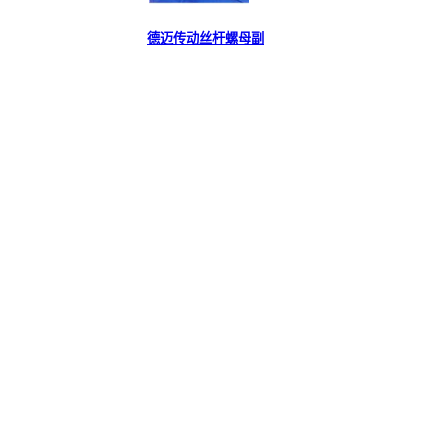
德迈传动丝杆螺母副