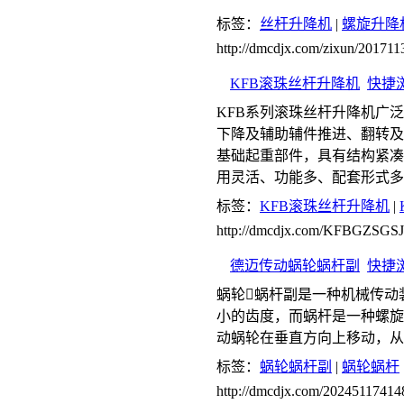
标签：
丝杆升降机
|
螺旋升降
http://dmcdjx.com/zixun/20171
KFB滚珠丝杆升降机
快捷
KFB系列滚珠丝杆升降机广
下降及辅助辅件推进、翻转及
基础起重部件，具有结构紧凑
用灵活、功能多、配套形式多
标签：
KFB滚珠丝杆升降机
|
http://dmcdjx.com/KFBGZSGSJ
德迈传动蜗轮蜗杆副
快捷
蜗轮蜗杆副是一种机械传动
小的齿度，而蜗杆是一种螺旋
动蜗轮在垂直方向上移动，从
标签：
蜗轮蜗杆副
|
蜗轮蜗杆
http://dmcdjx.com/20245117414