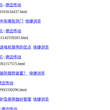
机
|
德迈传动
23101634437.html
中有哪些窍门
快捷浏览
机
|
德迈传动
711142559265.html
进电机使用的优点
快捷浏览
机
|
德迈传动
1692157515.html
装防旋转装置？
快捷浏览
德迈传动
72993330296.html
护及使用做好管理
快捷浏览
|
德迈传动