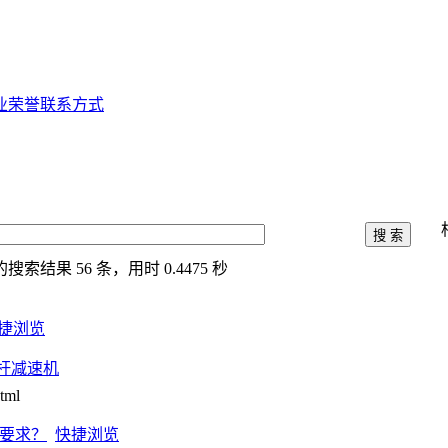
业荣誉
联系方式
的搜索结果
56
条，用时
0.4475
秒
捷浏览
杆减速机
tml
要求？
快捷浏览