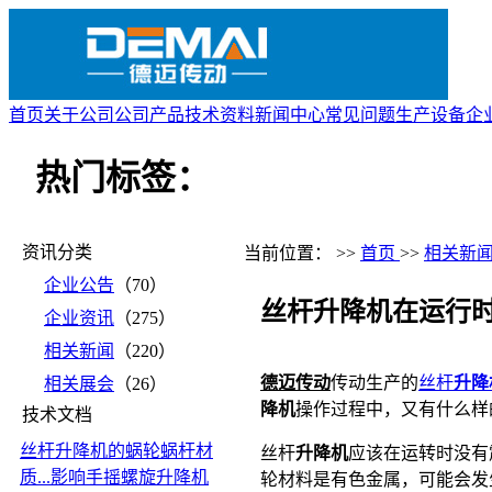
首页
关于公司
公司产品
技术资料
新闻中心
常见问题
生产设备
企
热门标签：
资讯分类
当前位置： >>
首页
>>
相关新
企业公告
（70）
丝杆升降机在运行
企业资讯
（275）
相关新闻
（220）
德迈传动
传动生产的
丝杆
升降
相关展会
（26）
降机
操作过程中，又有什么样
技术文档
丝杆升降机的蜗轮蜗杆材
丝杆
升降机
应该在运转时没有
质...
影响手摇螺旋升降机
轮材料是有色金属，可能会发