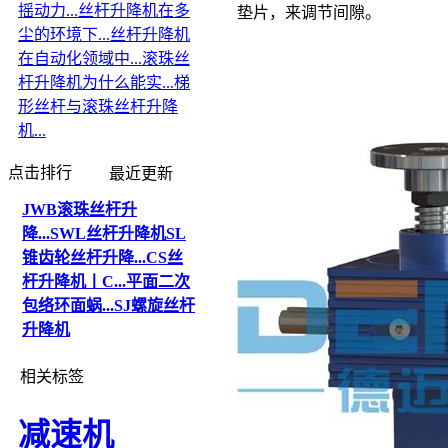
摇动力...
丝杆升降机在多
垫片，来调节间隙。
尘的环境下...
丝杆升降机
在自动化领域中...
滚珠丝
杆升降机为什么能实...
梯
形丝杆与滚珠丝杆升降
机...
点击排行
最近更新
JWB滚珠丝杆升
降...
SWL丝杆升降机
SL
锥齿轮丝杆升降...
CS丝
杆升降机丨C...
平面二次
包络环面蜗...
SJ螺旋丝杆
升降机
相关标签
减速机