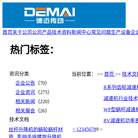
首页
关于公司
公司产品
技术资料
新闻中心
常见问题
生产设备
企
热门标签：
资讯分类
当前位置： >>
首页
>>
技术文
企业公告
（70）
R系列齿轮减速
企业资讯
（275）
减速机行业技术
相关新闻
（220）
WP型蜗杆减速
相关展会
（26）
技术文档
RV减速机功率
<
1
2
3
4
5
6
7
8
9
>
丝杆升降机的蜗轮蜗杆材
质...
影响手摇螺旋升降机