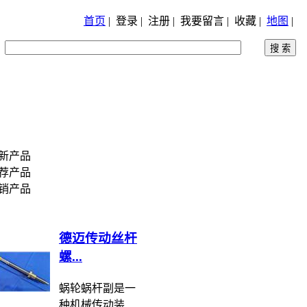
首页
|
登录
|
注册
|
我要留言
|
收藏
|
地图
|
新产品
荐产品
销产品
德迈传动丝杆
螺...
蜗轮蜗杆副是一
种机械传动装