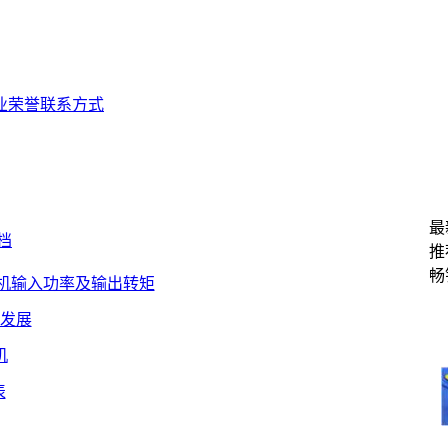
业荣誉
联系方式
最
档
推
畅
机输入功率及输出转矩
发展
机
表