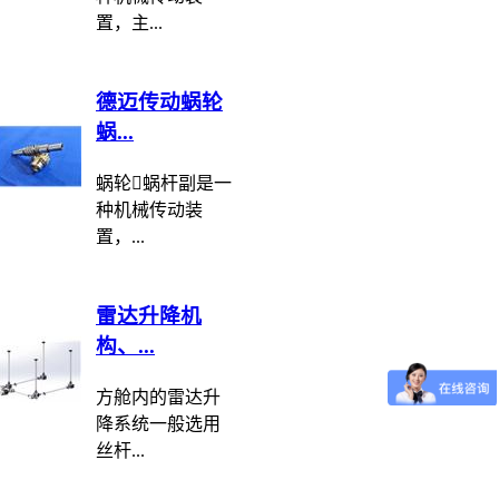
置，主...
德迈传动蜗轮
蜗...
蜗轮蜗杆副是一
种机械传动装
置，...
雷达升降机
构、...
方舱内的雷达升
降系统一般选用
丝杆...