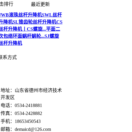
击排行
最近更新
JWB滚珠丝杆升降机
SWL丝杆
升降机
SL锥齿轮丝杆升降机
CS
丝杆升降机丨CS螺旋...
平面二
次包络环面蜗杆蜗轮...
SJ螺旋
丝杆升降机
联系方式
地址：山东省德州市经济技术
开发区
电话：
0534-2418881
传真：
0534-2428882
手机：
18653450543
邮箱：
demaicd@126.com